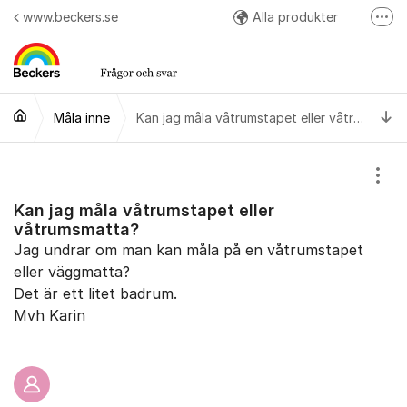
Hoppa till innehåll
www.beckers.se
Alla produkter
Fler
Arbetsråd
Kulörer
Ti
Måla inne
Easy Colour App
Kan jag måla våtrumstapet eller våtrumsmatta?
Följ oss på Instagram
Visa
Kan jag måla våtrumstapet eller
våtrumsmatta?
Jag undrar om man kan måla på en våtrumstapet
eller väggmatta?
Det är ett litet badrum.
Mvh Karin