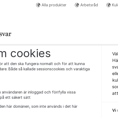
Alla produkter
Arbetsråd
Kul
Om for
om cookies
Vä
Hä
r att den ska fungera normalt och för att kunna
sv
are. Både så kallade sessionscookies och varaktiga
el
kul
so
 användaren är inloggad och förifylla vissa
att
 på ett säkert sätt
den här domänen, som inte används i det här
Vi