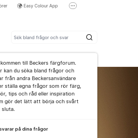
örer
Easy Colour App
Fler supportlänkar
Följ oss på Instagram
Sök bland alla inlägg
Sök
umet
lkommen till Beckers färgforum.
r kan du söka bland frågor och
ar från andra Beckersanvändare
ler ställa egna frågor som rör färg,
ör, tips och råd eller inspiration
m gör det lätt att börja och svårt
 sluta.
 svarar på dina frågor