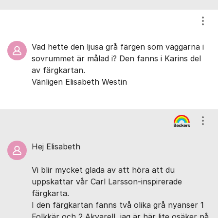
Visa
Vad hette den ljusa grå färgen som väggarna i
sovrummet är målad i? Den fanns i Karins del
av färgkartan.
Vänligen Elisabeth Westin
Visa
Hej Elisabeth
Vi blir mycket glada av att höra att du
uppskattar vår Carl Larsson-inspirerade
färgkarta.
I den färgkartan fanns två olika grå nyanser 1
Folkkär och 2 Akvarell, jag är här lite osäker på