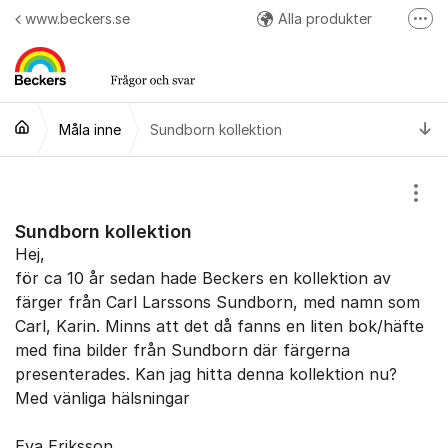
Hoppa till innehåll
www.beckers.se
Alla produkter
Fler
Arbetsråd
Kulörer
Ti
Måla inne
Sundborn kollektion
Easy Colour App
Följ oss på Instagram
Visa
Sundborn kollektion
Hej,
för ca 10 år sedan hade Beckers en kollektion av
färger från Carl Larssons Sundborn, med namn som
Carl, Karin. Minns att det då fanns en liten bok/häfte
med fina bilder från Sundborn där färgerna
presenterades. Kan jag hitta denna kollektion nu?
Med vänliga hälsningar
Eva Eriksson