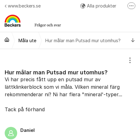
Hoppa till innehåll
www.beckers.se
Alla produkter
Fler
Arbetsråd
Kulörer
Ti
Måla ute
Hur målar man Putsad mur utomhus?
Easy Colour App
Följ oss på Instagram
Visa
Hur målar man Putsad mur utomhus?
Vi har precis fått upp en putsad mur av
lättklinkerblock som vi måla. Vilken mineral färg
rekommenderar ni? Ni har flera "mineral'-typer...
Tack på förhand
Daniel