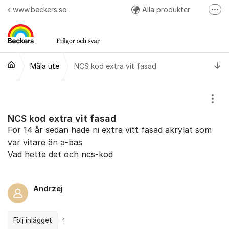
Hoppa till innehåll
www.beckers.se
Alla produkter
Fler
Arbetsråd
Kulörer
Ti
Måla ute
NCS kod extra vit fasad
Easy Colour App
Följ oss på Instagram
Visa
NCS kod extra vit fasad
För 14 år sedan hade ni extra vitt fasad akrylat som
var vitare än a-bas
Vad hette det och ncs-kod
Andrzej
Följ inlägget
1