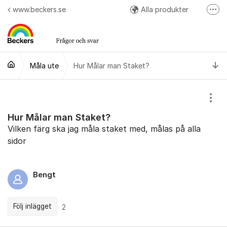
Hoppa till innehåll
www.beckers.se
Alla produkter
Fler
Arbetsråd
Kulörer
Ti
Måla ute
Hur Målar man Staket?
Easy Colour App
Följ oss på Instagram
Visa
Hur Målar man Staket?
Vilken färg ska jag måla staket med, målas på alla
sidor
Bengt
Följ inlägget
2