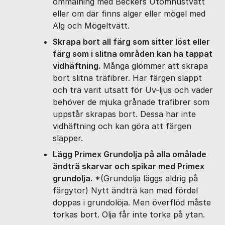
ommålning med Beckers Utomhustvätt
eller om där finns alger eller mögel med
Alg och Mögeltvätt.
Skrapa bort all färg som sitter löst eller
färg som i slitna områden kan ha tappat
vidhäftning.
Många glömmer att skrapa
bort slitna träfibrer. Har färgen släppt
och trä varit utsatt för Uv-ljus och väder
behöver de mjuka grånade träfibrer som
uppstår skrapas bort. Dessa har inte
vidhäftning och kan göra att färgen
släpper.
Lägg Primex Grundolja på alla omålade
ändträ skarvar och spikar med Primex
grundolja.
*(Grundolja läggs aldrig på
färgytor) Nytt ändträ kan med fördel
doppas i grundolöja. Men överflöd måste
torkas bort. Olja får inte torka på ytan.