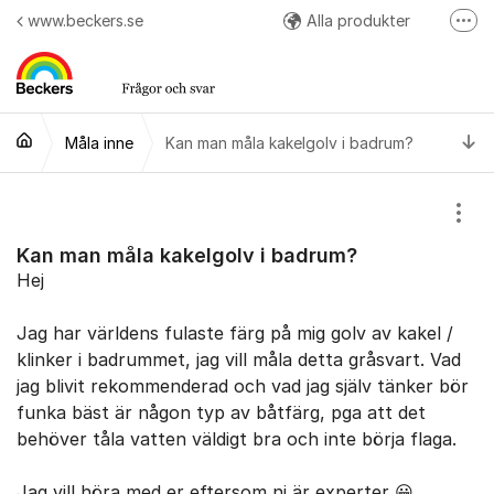
Hoppa till innehåll
www.beckers.se
Alla produkter
Fler
Arbetsråd
Kulörer
Ti
Måla inne
Kan man måla kakelgolv i badrum?
Easy Colour App
Följ oss på Instagram
Visa
Kan man måla kakelgolv i badrum?
Hej
Jag har världens fulaste färg på mig golv av kakel /
klinker i badrummet, jag vill måla detta gråsvart. Vad
jag blivit rekommenderad och vad jag själv tänker bör
funka bäst är någon typ av båtfärg, pga att det
behöver tåla vatten väldigt bra och inte börja flaga.
Jag vill höra med er eftersom ni är experter 😀